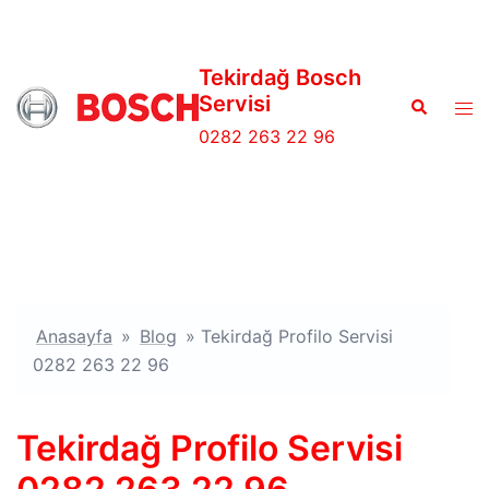
İçeriğe
atla
Tekirdağ Bosch
Servisi
Search
Tog
men
0282 263 22 96
Anasayfa
»
Blog
»
Tekirdağ Profilo Servisi
0282 263 22 96
Tekirdağ Profilo Servisi