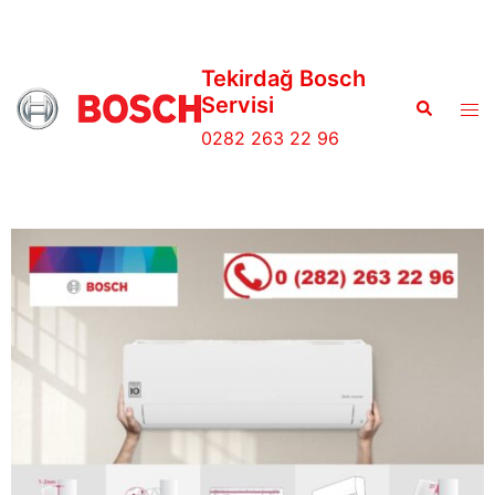
Tekirdağ Bosch
Servisi
0282 263 22 96