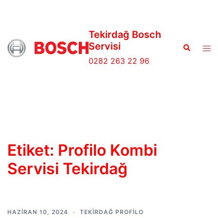
İçeriğe
atla
Tekirdağ Bosch
Servisi
Search
Tog
men
0282 263 22 96
Etiket:
Profilo Kombi
Servisi Tekirdağ
HAZIRAN 10, 2024
TEKIRDAĞ PROFILO