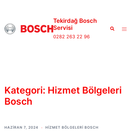
İçeriğe
atla
Tekirdağ Bosch
Servisi
Search
Tog
men
0282 263 22 96
Kategori:
Hizmet Bölgeleri
Bosch
HAZIRAN 7, 2024
HIZMET BÖLGELERI BOSCH