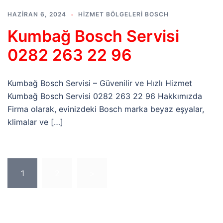
HAZIRAN 6, 2024
HIZMET BÖLGELERI BOSCH
Kumbağ Bosch Servisi
0282 263 22 96
Kumbağ Bosch Servisi – Güvenilir ve Hızlı Hizmet
Kumbağ Bosch Servisi 0282 263 22 96 Hakkımızda
Firma olarak, evinizdeki Bosch marka beyaz eşyalar,
klimalar ve […]
Yazı
1
2
>
sayfalaması