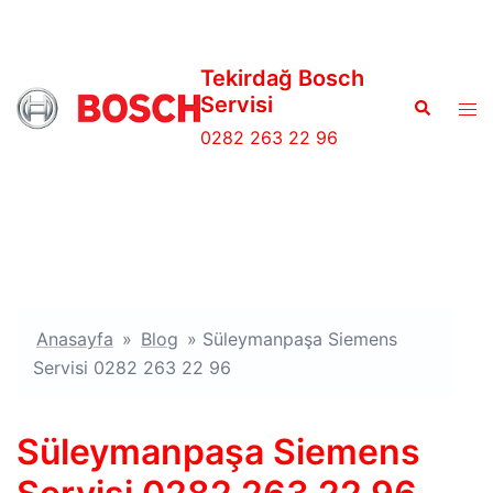
İçeriğe
atla
Tekirdağ Bosch
Servisi
Search
Tog
men
0282 263 22 96
Anasayfa
»
Blog
»
Süleymanpaşa Siemens
Servisi 0282 263 22 96
Süleymanpaşa Siemens